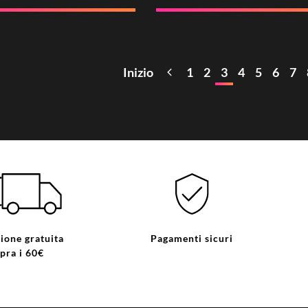
Inizio
1
2
3
4
5
6
7
ione gratuita
Pagamenti sicuri
pra i 60€