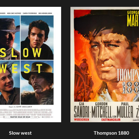
Slow west
Thompson 1880