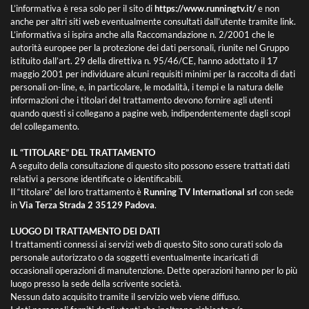
L’informativa è resa solo per il sito di
https://www.runningtv.it/
e non
anche per altri siti web eventualmente consultati dall’utente tramite link.
L’informativa si ispira anche alla Raccomandazione n. 2/2001 che le
autorità europee per la protezione dei dati personali, riunite nel Gruppo
istituito dall’art. 29 della direttiva n. 95/46/CE, hanno adottato il 17
maggio 2001 per individuare alcuni requisiti minimi per la raccolta di dati
personali on-line, e, in particolare, le modalità, i tempi e la natura delle
informazioni che i titolari del trattamento devono fornire agli utenti
quando questi si collegano a pagine web, indipendentemente dagli scopi
del collegamento.
IL “TITOLARE” DEL TRATTAMENTO
A seguito della consultazione di questo sito possono essere trattati dati
relativi a persone identificate o identificabili.
Il “titolare” del loro trattamento è
Running TV International srl
con sede
in
Via Terza Strada 2 35129 Padova
.
LUOGO DI TRATTAMENTO DEI DATI
I trattamenti connessi ai servizi web di questo Sito sono curati solo da
personale autorizzato o da soggetti eventualmente incaricati di
occasionali operazioni di manutenzione. Dette operazioni hanno per lo più
luogo presso la sede della scrivente società.
Nessun dato acquisito tramite il servizio web viene diffuso.