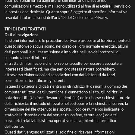
I dati personali forniti dagli utenti che inoltrano richieste e/o
comunicazioni a mezzo e-mail sono utilizzati al fine di eseguire il servizio o
la prestazione richiesta. Quanto sopra è oggetto di specifica informativa
resa dal Titolare ai sensi dell’art. 13 del Codice della Privacy.
TIPI DI DATI TRATTATI
Dati di navigazione
I sistemi informatici e le procedure software preposte al funzionamento di
questo sito web acquisiscono, nel corso del loro normale esercizio, alcuni
dati personali la cui trasmissione è implicita nell’uso dei protocolli di
comunicazione di Internet.
Si tratta di informazioni che non sono raccolte per essere associate a
interessati identificati, ma che per loro stessa natura potrebbero,
attraverso elaborazioni ed associazioni con dati detenuti da terzi,
permettere di identificare gli utenti.
In questa categoria di dati rientrano gli indirizzi IP o i nomi a dominio dei
computer utilizzati dagli utenti che si connettono al sito, gli indirizzi in
notazione URI (Uniform Resource Identifier) delle risorse richieste, l’orario
della richiesta, il metodo utilizzato nel sottoporre la richiesta al server, la
dimensione del file ottenuto in risposta, il codice numerico indicante lo
stato della risposta data dal server (buon fine, errore, ecc.) ed altri
parametri relativi al sistema operativo e all’ambiente informatico
dell’utente.
Questi dati vengono utilizzati al solo fine di ricavare informazioni