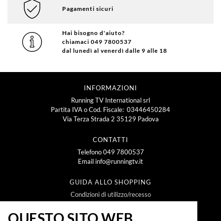
Pagamenti sicuri
Hai bisogno d'aiuto?
chiamaci 049 7800537
dal lunedì al venerdì dalle 9 alle 18
INFORMAZIONI
Running TV International srl
Partita IVA o Cod. Fiscale: 03446450284
Via Terza Strada 2 35129 Padova
CONTATTI
Telefono
049 7800537
Email
info@runningtv.it
GUIDA ALLO SHOPPING
Condizioni di utilizzo/recesso
Metodi e spese di spedizione
Policy Privacy
QUESTO SITO WEB