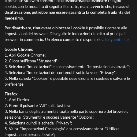
Il presente sito web consente di
selezionare/deselezionare
i singoli
cookie, con le modalità di seguito illustrate,
ma si avverte che, in caso di
disattivazione, potrebbe non essere garantita la completa fruibilità del
medesimo
.
Per
disattivare, rimuovere o bloccare i cookie
è possibile ricorrere alle
impostazioni del browser. Di seguito le indicazioni rispetto ai principali
browser in commercio. Un elenco completo è disponibile al
seguente link
Google Chrome:
1. Apri Google Chrome;
2. Clicca sull'icona "Strumenti";
3. Seleziona "Impostazioni" e successivamente "Impostazioni avanzate";
4. Seleziona "Impostazioni dei contenuti" sotto la voce "Privacy";
5. Nella scheda "Cookies" è possibile deselezionare i cookies e salvare le
preferenze.
Firefox:
1. Apri Firefox;
2. Premi il pulsante "Alt" sulla tastiera;
3. Nella barra degli strumenti situata nella parte superiore del browser,
seleziona "Strumenti" e successivamente "Opzioni";
4. Seleziona quindi la scheda "Privacy";
5. Vai su "Impostazioni Cronologia" e successivamente su "Utilizza
impostazioni personalizzate";