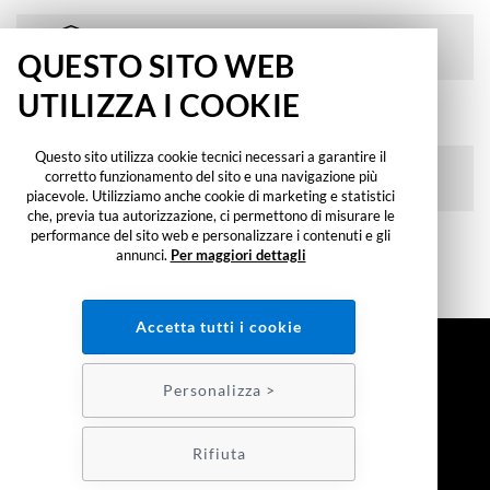
Reso gratuito
QUESTO SITO WEB
UTILIZZA I COOKIE
spedizione gratuita
sopra i 60€
Questo sito utilizza cookie tecnici necessari a garantire il
corretto funzionamento del sito e una navigazione più
Pagamenti sicuri
piacevole. Utilizziamo anche cookie di marketing e statistici
che, previa tua autorizzazione, ci permettono di misurare le
Hai bisogno d'aiuto?
performance del sito web e personalizzare i contenuti e gli
chiamaci 049 7800537
annunci.
Per maggiori dettagli
dal lunedì al venerdì dalle 9 alle 18
Accetta tutti i cookie
INFORMAZIONI
Running TV International srl
Personalizza >
Partita IVA o Cod. Fiscale: 03446450284
Via Terza Strada 2 35129 Padova
Rifiuta
CONTATTI