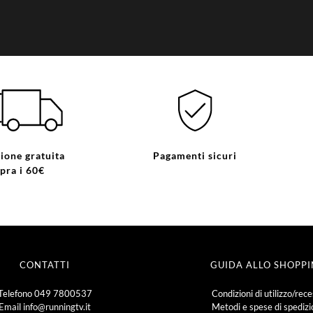
ione gratuita
Pagamenti sicuri
pra i 60€
CONTATTI
GUIDA ALLO SHOPP
Telefono
049 7800537
Condizioni di utilizzo/rec
Email
info@runningtv.it
Metodi e spese di spediz