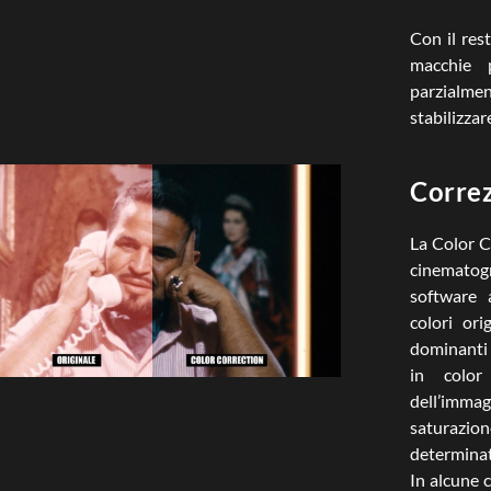
Con il res
macchie p
parzialment
stabilizzar
Correz
La Color C
cinematog
software a
colori ori
dominanti 
in color
dell’imma
saturazion
determinat
In alcune c