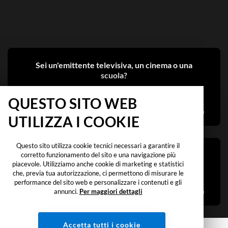
Sei un'emittente televisiva, un cinema o una
scuola?
CHIEDI INFORMAZIONI
QUESTO SITO WEB
UTILIZZA I COOKIE
Questo sito utilizza cookie tecnici necessari a garantire il
Vuoi distribuire i tuoi contenuti?
corretto funzionamento del sito e una navigazione più
piacevole. Utilizziamo anche cookie di marketing e statistici
che, previa tua autorizzazione, ci permettono di misurare le
CHIEDI INFORMAZIONI
performance del sito web e personalizzare i contenuti e gli
annunci.
Per maggiori dettagli
Accetta tutti i cookie