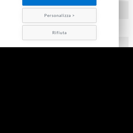
Reso gratuito
Personalizza >
spedizione gratuita
sopra i 60€
Rifiuta
Pagamenti sicuri
Hai bisogno d'aiuto?
chiamaci 049 7800537
dal lunedì al venerdì dalle 9 alle 18
INFORMAZIONI
Running TV International srl
Partita IVA o Cod. Fiscale: 03446450284
Via Terza Strada 2 35129 Padova
CONTATTI
Telefono
049 7800537