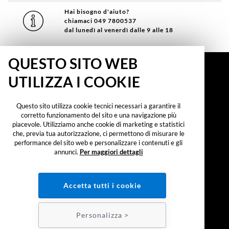
Hai bisogno d'aiuto?
chiamaci 049 7800537
dal lunedì al venerdì dalle 9 alle 18
QUESTO SITO WEB
INFORMAZIONI
UTILIZZA I COOKIE
Running TV International srl
Partita IVA o Cod. Fiscale: 03446450284
Via Terza Strada 2 35129 Padova
Questo sito utilizza cookie tecnici necessari a garantire il
corretto funzionamento del sito e una navigazione più
CONTATTI
piacevole. Utilizziamo anche cookie di marketing e statistici
che, previa tua autorizzazione, ci permettono di misurare le
Telefono
049 7800537
performance del sito web e personalizzare i contenuti e gli
Email
info@runningtv.it
annunci.
Per maggiori dettagli
GUIDA ALLO SHOPPING
Condizioni di utilizzo/recesso
Accetta tutti i cookie
Metodi e spese di spedizione
Policy Privacy
Policy Cookie
Personalizza >