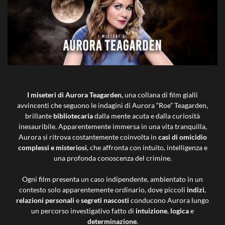
I miseteri di Aurora Teagarden,
una collana di film gialli
avvincenti che seguono le indagini di Aurora “Roe” Teagarden,
brillante
bibliotecaria
dalla mente acuta e dalla curiosità
inesauribile. Apparentemente immersa in una vita tranquilla,
Aurora si ritrova costantemente coinvolta in
casi di omicidio
complessi e misteriosi
, che affronta con intuito, intelligenza e
una profonda conoscenza del crimine.
Ogni film presenta un caso indipendente, ambientato in un
contesto solo apparentemente ordinario, dove piccoli
indizi
,
relazioni personali
e
segreti nascosti
conducono Aurora lungo
un percorso investigativo fatto di
intuizione
,
logica
e
determinazione
.