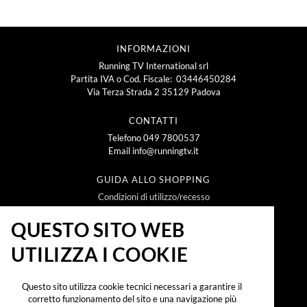
INFORMAZIONI
Running TV International srl
Partita IVA o Cod. Fiscale: 03446450284
Via Terza Strada 2 35129 Padova
CONTATTI
Telefono
049 7800537
Email
info@runningtv.it
GUIDA ALLO SHOPPING
Condizioni di utilizzo/recesso
Metodi e spese di spedizione
Policy Privacy
QUESTO SITO WEB
Policy Cookie
UTILIZZA I COOKIE
NEWSLETTER
Questo sito utilizza cookie tecnici necessari a garantire il
corretto funzionamento del sito e una navigazione più