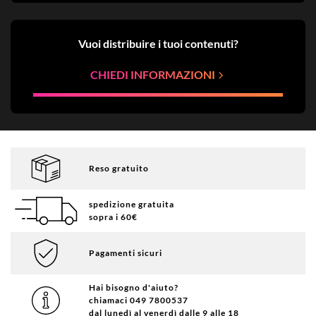
Vuoi distribuire i tuoi contenuti?
CHIEDI INFORMAZIONI
Reso gratuito
spedizione gratuita
sopra i 60€
Pagamenti sicuri
Hai bisogno d'aiuto?
chiamaci 049 7800537
dal lunedì al venerdì dalle 9 alle 18