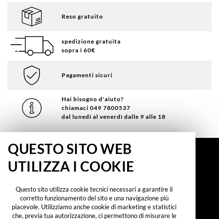
Reso gratuito
spedizione gratuita
sopra i 60€
Pagamenti sicuri
Hai bisogno d'aiuto?
chiamaci 049 7800537
dal lunedì al venerdì dalle 9 alle 18
QUESTO SITO WEB
INFORMAZIONI
UTILIZZA I COOKIE
Running TV International srl
Partita IVA o Cod. Fiscale: 03446450284
Via Terza Strada 2 35129 Padova
Questo sito utilizza cookie tecnici necessari a garantire il
corretto funzionamento del sito e una navigazione più
CONTATTI
piacevole. Utilizziamo anche cookie di marketing e statistici
che, previa tua autorizzazione, ci permettono di misurare le
Telefono
049 7800537