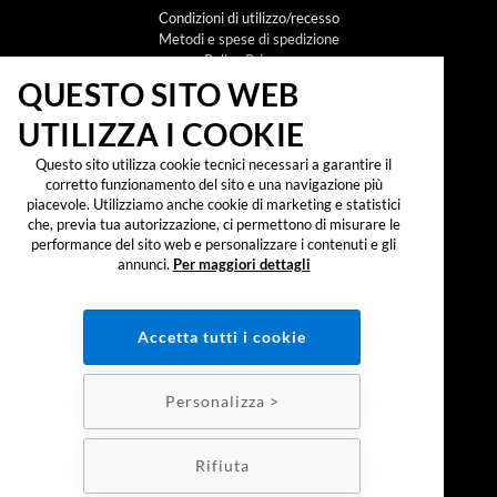
Condizioni di utilizzo/recesso
Metodi e spese di spedizione
Policy Privacy
Policy Cookie
QUESTO SITO WEB
UTILIZZA I COOKIE
NEWSLETTER
Questo sito utilizza cookie tecnici necessari a garantire il
corretto funzionamento del sito e una navigazione più
piacevole. Utilizziamo anche cookie di marketing e statistici
che, previa tua autorizzazione, ci permettono di misurare le
Iscrivendomi alla newsletter dichiaro di aver preso
visione dell'
informativa sul trattamento dei dati
performance del sito web e personalizzare i contenuti e gli
personali secondo il reg. UE 2016/679 ("GDPR")
e
annunci.
Per maggiori dettagli
accetto di ricevere promozioni, offerte e
comunicazioni commerciali.
SOCIAL:
Accetta tutti i cookie
PAGAMENTI:
Personalizza >
Realizzazione e-commerce - Colombo 3000
Rifiuta