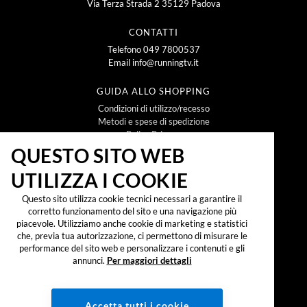
Via Terza Strada 2 35129 Padova
CONTATTI
Telefono
049 7800537
Email
info@runningtv.it
GUIDA ALLO SHOPPING
Condizioni di utilizzo/recesso
Metodi e spese di spedizione
Policy Privacy
Policy Cookie
QUESTO SITO WEB
UTILIZZA I COOKIE
NEWSLETTER
Questo sito utilizza cookie tecnici necessari a garantire il
corretto funzionamento del sito e una navigazione più
piacevole. Utilizziamo anche cookie di marketing e statistici
che, previa tua autorizzazione, ci permettono di misurare le
Iscrivendomi alla newsletter dichiaro di aver preso
visione dell'
informativa sul trattamento dei dati
performance del sito web e personalizzare i contenuti e gli
personali secondo il reg. UE 2016/679 ("GDPR")
e
annunci.
Per maggiori dettagli
accetto di ricevere promozioni, offerte e
comunicazioni commerciali.
SOCIAL:
Accetta tutti i cookie