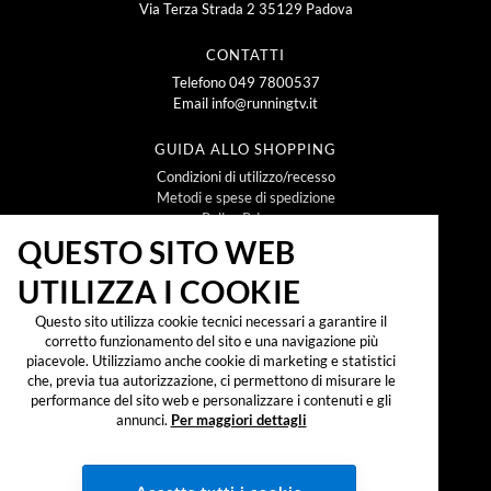
Via Terza Strada 2 35129 Padova
CONTATTI
Telefono
049 7800537
Email
info@runningtv.it
GUIDA ALLO SHOPPING
Condizioni di utilizzo/recesso
Metodi e spese di spedizione
Policy Privacy
Policy Cookie
QUESTO SITO WEB
UTILIZZA I COOKIE
NEWSLETTER
Questo sito utilizza cookie tecnici necessari a garantire il
corretto funzionamento del sito e una navigazione più
piacevole. Utilizziamo anche cookie di marketing e statistici
che, previa tua autorizzazione, ci permettono di misurare le
Iscrivendomi alla newsletter dichiaro di aver preso
visione dell'
informativa sul trattamento dei dati
performance del sito web e personalizzare i contenuti e gli
personali secondo il reg. UE 2016/679 ("GDPR")
e
annunci.
Per maggiori dettagli
accetto di ricevere promozioni, offerte e
comunicazioni commerciali.
SOCIAL: