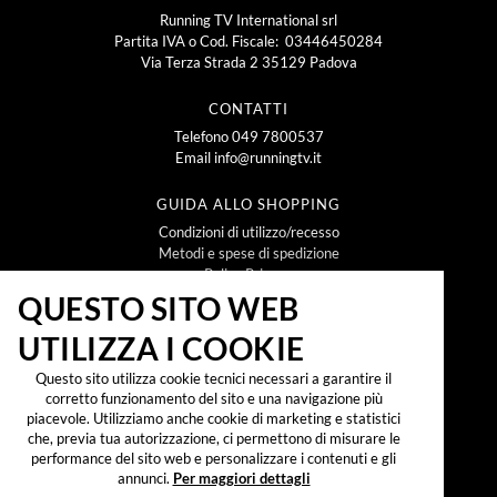
Running TV International srl
Partita IVA o Cod. Fiscale: 03446450284
Via Terza Strada 2 35129 Padova
CONTATTI
Telefono
049 7800537
Email
info@runningtv.it
GUIDA ALLO SHOPPING
Condizioni di utilizzo/recesso
Metodi e spese di spedizione
Policy Privacy
Policy Cookie
QUESTO SITO WEB
UTILIZZA I COOKIE
NEWSLETTER
Questo sito utilizza cookie tecnici necessari a garantire il
corretto funzionamento del sito e una navigazione più
piacevole. Utilizziamo anche cookie di marketing e statistici
che, previa tua autorizzazione, ci permettono di misurare le
Iscrivendomi alla newsletter dichiaro di aver preso
visione dell'
informativa sul trattamento dei dati
performance del sito web e personalizzare i contenuti e gli
personali secondo il reg. UE 2016/679 ("GDPR")
e
annunci.
Per maggiori dettagli
accetto di ricevere promozioni, offerte e
comunicazioni commerciali.