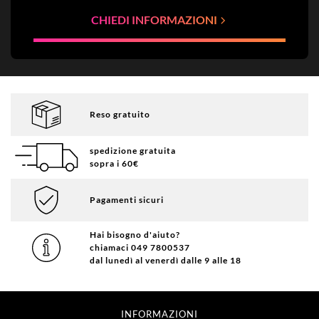
CHIEDI INFORMAZIONI
Reso gratuito
spedizione gratuita
sopra i 60€
Pagamenti sicuri
Hai bisogno d'aiuto?
chiamaci 049 7800537
dal lunedì al venerdì dalle 9 alle 18
INFORMAZIONI