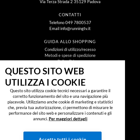
Via Terza Strada 2 35129 Padova
CONTATTI
Telefono
049 7800537
Email
info@runningtv.it
GUIDA ALLO SHOPPING
Condizioni di utilizzo/recesso
Metodi e spese di spedizione
Policy Privacy
Policy Cookie
QUESTO SITO WEB
UTILIZZA I COOKIE
NEWSLETTER
Questo sito utilizza cookie tecnici necessari a garantire il
corretto funzionamento del sito e una navigazione più
piacevole. Utilizziamo anche cookie di marketing e statistici
che, previa tua autorizzazione, ci permettono di misurare le
Iscrivendomi alla newsletter dichiaro di aver preso
visione dell'
informativa sul trattamento dei dati
performance del sito web e personalizzare i contenuti e gli
personali secondo il reg. UE 2016/679 ("GDPR")
e
annunci.
Per maggiori dettagli
accetto di ricevere promozioni, offerte e
comunicazioni commerciali.
SOCIAL:
Accetta tutti i cookie