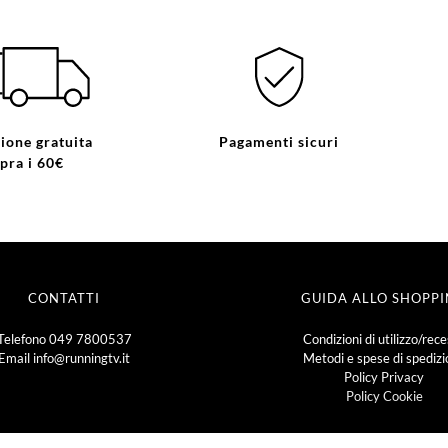
ione gratuita
Pagamenti sicuri
pra i 60€
CONTATTI
GUIDA ALLO SHOPP
Telefono
049 7800537
Condizioni di utilizzo/rec
Email
info@runningtv.it
Metodi e spese di spediz
Policy Privacy
Policy Cookie