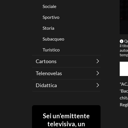
Sociale
Sportivo
Storia
Subacqueo
Qu
il ti
Turistico
autor
tempo
Cartoons
Telenovelas
"AC/
Didattica
'Bac
chit
Regi
Sei un'emittente
televisiva, un