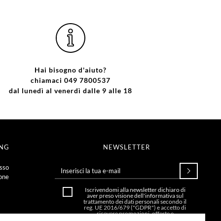
Hai bisogno d'aiuto?
chiamaci 049 7800537
dal lunedì al venerdì dalle 9 alle 18
ING
NEWSLETTER
esso
ione
Iscrivendomi alla newsletter dichiaro di
aver preso visione dell'
informativa sul
trattamento dei dati personali secondo il
reg. UE 2016/679 ("GDPR")
e accetto di
ricevere promozioni, offerte e
comunicazioni commerciali.