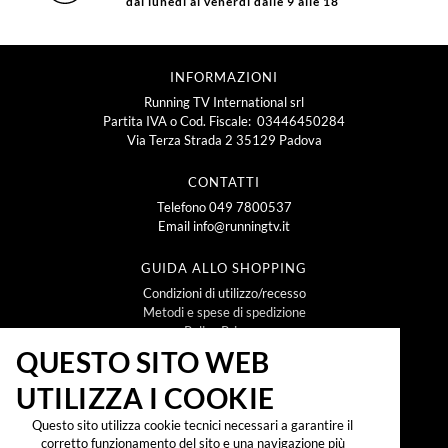
dal lunedì al venerdì dalle 9 alle 18
INFORMAZIONI
Running TV International srl
Partita IVA o Cod. Fiscale: 03446450284
Via Terza Strada 2 35129 Padova
CONTATTI
Telefono
049 7800537
Email
info@runningtv.it
GUIDA ALLO SHOPPING
Condizioni di utilizzo/recesso
Metodi e spese di spedizione
Policy Privacy
Policy Cookie
QUESTO SITO WEB
UTILIZZA I COOKIE
NEWSLETTER
Questo sito utilizza cookie tecnici necessari a garantire il
corretto funzionamento del sito e una navigazione più