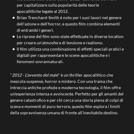
per capitalizzare sulla popolarità delle teorie
apocalittiche legate al 2012.
Brian Trenchard-Smith è noto per i suoi lavori nel genere
dell'azione e dell'horror, e questo film combina elementi
di entrambi i generi.
Le riprese del film sono state effettuate in diverse location
per creare un'atmosfera di tensione e realismo.
Il film utilizza una combinazione di effetti speciali pratici e
digitali per rappresentare le scene apocalittiche e i
fenomeni sovrannaturali.
"
2012 - L'avvento del male
" è un thriller apocalittico che
mescola suspense, horror e mistero. Con una trama che
intreccia antiche profezie e moderna tecnologia, il film offre
un'esperienza intensa e avvincente. Perfetto per gli amanti del
genere catastrofico e per chi cerca una storia piena di colpi di
scena e momenti di puro terrore, questo film esplora i limiti
della sopravvivenza umana di fronte all'inevitabile destino.