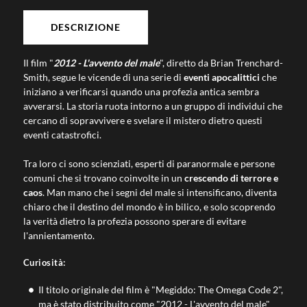
DESCRIZIONE
Il film "
2012 - L'avvento del male
", diretto da Brian Trenchard-
Smith, segue le vicende di una serie di
eventi apocalittici
che
iniziano a verificarsi quando una profezia antica sembra
avverarsi. La storia ruota intorno a un gruppo di individui che
cercano di sopravvivere e svelare il mistero dietro questi
eventi catastrofici.
Tra loro ci sono scienziati, esperti di paranormale e persone
comuni che si trovano coinvolte in un
crescendo di terrore e
caos
. Man mano che i segni del male si intensificano, diventa
chiaro che il destino del mondo è in bilico, e solo scoprendo
la verità dietro la profezia possono sperare di evitare
l'annientamento.
Curiosità:
Il titolo originale del film è "
Megiddo: The Omega Code 2
",
ma è stato distribuito come "2012 - L'avvento del male"