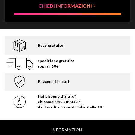
CHIEDI INFORMAZIONI
Reso gratuito
spedizione gratuita
sopra i 60€
Pagamenti sicuri
Hai bisogno d'aiuto?
chiamaci 049 7800537
dal lunedì al venerdì dalle 9 alle 18
INFORMAZIONI