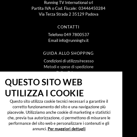
Running TV International srl
Partita IVA o Cod. Fiscale: 03446450284
Via Terza Strada 2 35129 Padova
CONTATTI
Telefono
049 7800537
Email
info@runningtv.it
GUIDA ALLO SHOPPING
Condizioni di utilizzo/recesso
Metodi e spese di spedizione
Policy Privacy
Policy Cookie
QUESTO SITO WEB
UTILIZZA I COOKIE
NEWSLETTER
Questo sito utilizza cookie tecnici necessari a garantire il
corretto funzionamento del sito e una navigazione più
piacevole. Utilizziamo anche cookie di marketing e statistici
che, previa tua autorizzazione, ci permettono di misurare le
Iscrivendomi alla newsletter dichiaro di aver preso
visione dell'
informativa sul trattamento dei dati
performance del sito web e personalizzare i contenuti e gli
personali secondo il reg. UE 2016/679 ("GDPR")
e
annunci.
Per maggiori dettagli
accetto di ricevere promozioni, offerte e
comunicazioni commerciali.