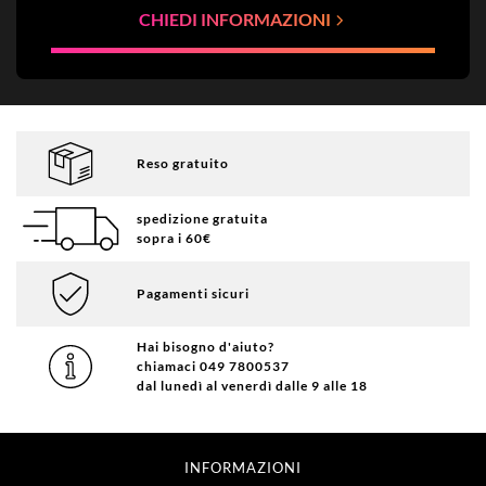
CHIEDI INFORMAZIONI
Reso gratuito
spedizione gratuita
sopra i 60€
Pagamenti sicuri
Hai bisogno d'aiuto?
chiamaci 049 7800537
dal lunedì al venerdì dalle 9 alle 18
INFORMAZIONI