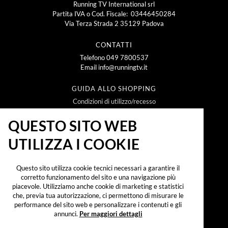
Running TV International srl
Partita IVA o Cod. Fiscale: 03446450284
Via Terza Strada 2 35129 Padova
CONTATTI
Telefono
049 7800537
Email
info@runningtv.it
GUIDA ALLO SHOPPING
Condizioni di utilizzo/recesso
Metodi e spese di spedizione
Policy Privacy
QUESTO SITO WEB
Policy Cookie
UTILIZZA I COOKIE
NEWSLETTER
Questo sito utilizza cookie tecnici necessari a garantire il
corretto funzionamento del sito e una navigazione più
piacevole. Utilizziamo anche cookie di marketing e statistici
che, previa tua autorizzazione, ci permettono di misurare le
Iscrivendomi alla newsletter dichiaro di aver preso
visione dell'
informativa sul trattamento dei dati
performance del sito web e personalizzare i contenuti e gli
personali secondo il reg. UE 2016/679 ("GDPR")
e
annunci.
Per maggiori dettagli
accetto di ricevere promozioni, offerte e
comunicazioni commerciali.