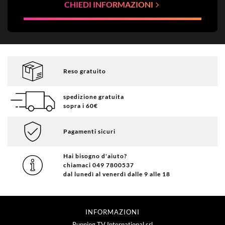
CHIEDI INFORMAZIONI
Reso gratuito
spedizione gratuita
sopra i 60€
Pagamenti sicuri
Hai bisogno d'aiuto?
chiamaci 049 7800537
dal lunedì al venerdì dalle 9 alle 18
INFORMAZIONI
Running TV International srl