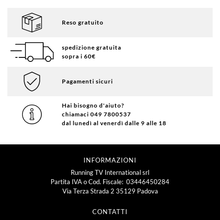
Reso gratuito
spedizione gratuita
sopra i 60€
Pagamenti sicuri
Hai bisogno d'aiuto?
chiamaci 049 7800537
dal lunedì al venerdì dalle 9 alle 18
INFORMAZIONI
Running TV International srl
Partita IVA o Cod. Fiscale: 03446450284
Via Terza Strada 2 35129 Padova
CONTATTI