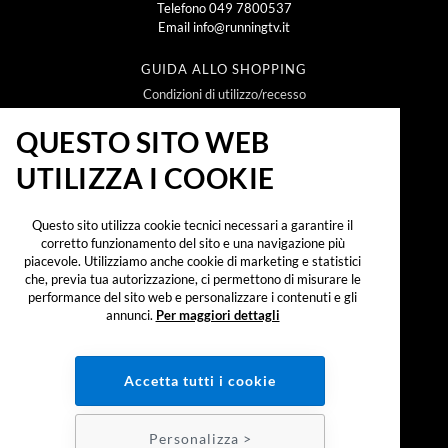
Telefono
049 7800537
Email
info@runningtv.it
GUIDA ALLO SHOPPING
Condizioni di utilizzo/recesso
Metodi e spese di spedizione
Policy Privacy
QUESTO SITO WEB
Policy Cookie
UTILIZZA I COOKIE
NEWSLETTER
Questo sito utilizza cookie tecnici necessari a garantire il
corretto funzionamento del sito e una navigazione più
piacevole. Utilizziamo anche cookie di marketing e statistici
che, previa tua autorizzazione, ci permettono di misurare le
Iscrivendomi alla newsletter dichiaro di aver preso
visione dell'
informativa sul trattamento dei dati
performance del sito web e personalizzare i contenuti e gli
personali secondo il reg. UE 2016/679 ("GDPR")
e
annunci.
Per maggiori dettagli
accetto di ricevere promozioni, offerte e
comunicazioni commerciali.
SOCIAL:
Accetta tutti i cookie
PAGAMENTI:
Personalizza >