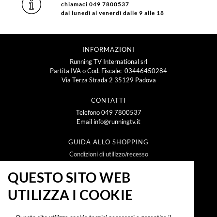
chiamaci 049 7800537
dal lunedì al venerdì dalle 9 alle 18
INFORMAZIONI
Running TV International srl
Partita IVA o Cod. Fiscale: 03446450284
Via Terza Strada 2 35129 Padova
CONTATTI
Telefono
049 7800537
Email
info@runningtv.it
GUIDA ALLO SHOPPING
Condizioni di utilizzo/recesso
Metodi e spese di spedizione
Policy Privacy
QUESTO SITO WEB
Policy Cookie
UTILIZZA I COOKIE
NEWSLETTER