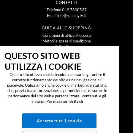
CONTATTI
Telefono
049 7800537
Email
info@runningtv.it
GUIDA ALLO SHOPPING
Condizioni di utilizzo/recesso
Metodi e spese di spedizione
Policy Privacy
Policy Cookie
QUESTO SITO WEB
UTILIZZA I COOKIE
NEWSLETTER
Questo sito utilizza cookie tecnici necessari a garantire il
corretto funzionamento del sito e una navigazione più
piacevole. Utilizziamo anche cookie di marketing e statistici
che, previa tua autorizzazione, ci permettono di misurare le
Iscrivendomi alla newsletter dichiaro di aver preso
visione dell'
informativa sul trattamento dei dati
performance del sito web e personalizzare i contenuti e gli
personali secondo il reg. UE 2016/679 ("GDPR")
e
annunci.
Per maggiori dettagli
accetto di ricevere promozioni, offerte e
comunicazioni commerciali.
SOCIAL:
Accetta tutti i cookie
PAGAMENTI: