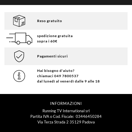
Reso gratuito
spedizione gratuita
sopra i 60€
Pagamenti sicuri
Hai bisogno d'aiuto?
chiamaci 049 7800537
dal lunedì al venerdì dalle 9 alle 18
INFORMAZIONI
Running TV International srl
Partita IVA o Cod. Fiscale: 03446450284
Via Terza Strada 2 35129 Padova