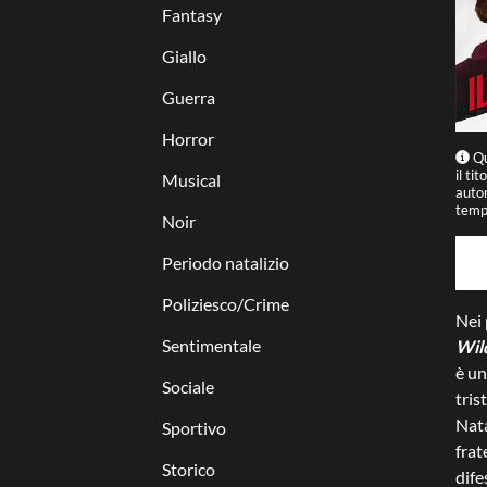
Fantasy
Giallo
Guerra
Horror
Qu
il ti
Musical
autor
tempo
Noir
Periodo natalizio
Poliziesco/Crime
Nei 
Sentimentale
Wil
è un
Sociale
tris
Nata
Sportivo
frat
Storico
dife