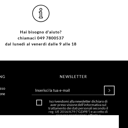
Hai bisogno d'aiuto?
chiamaci 049 7800537
dal lunedì al venerdì dalle 9 alle 18
ING
NEWSLETTER
esso
ione
Iscrivendomi alla newsletter dichiaro di
aver preso visione dell'
informativa sul
trattamento dei dati personali secondo il
reg. UE 2016/679 ("GDPR")
e accetto di
ricevere promozioni, offerte e
comunicazioni commerciali.