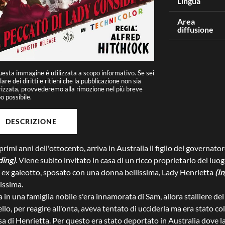
Lingua
Area
diffusione
esta immagine è utilizzata a scopo informativo. Se sei
tolare dei diritti e ritieni che la pubblicazione non sia
izzata, provvederemo alla rimozione nel più breve
 possibile.
DESCRIZIONE
primi anni dell'ottocento, arriva in Australia il figlio del governat
ding)
. Viene subito invitato in casa di un ricco proprietario del lu
 ex galeotto, sposato con una donna bellissima, Lady Henrietta
(I
tissima.
 in una famiglia nobile s'era innamorata di Sam, allora stalliere del
ello, per reagire all'onta, aveva tentato di ucciderla ma era stato c
sa di Henrietta. Per questo era stato deportato in Australia dove l