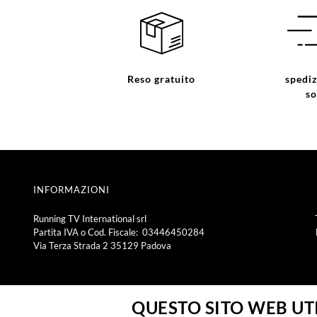
Reso gratuito
spediz
so
INFORMAZIONI
Running TV International srl
Partita IVA o Cod. Fiscale: 03446450284
Via Terza Strada 2 35129 Padova
QUESTO SITO WEB UTI