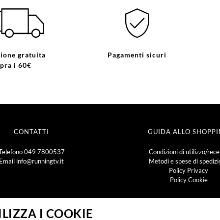
ione gratuita
Pagamenti sicuri
pra i 60€
CONTATTI
GUIDA ALLO SHOPP
Telefono
049 7800537
Condizioni di utilizzo/rec
Email
info@runningtv.it
Metodi e spese di spediz
Policy Privacy
Policy Cookie
LIZZA I COOKIE