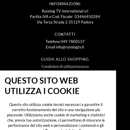
INFORMAZIONI
Running TV International srl
Partita IVA o Cod. Fiscale: 03446450284
Via Terza Strada 2 35129 Padova
CONTATTI
Telefono
049 7800537
Email
info@runningtv.it
GUIDA ALLO SHOPPING
Condizioni di utilizzo/recesso
Metodi e spese di spedizione
Policy Privacy
QUESTO SITO WEB
Policy Cookie
UTILIZZA I COOKIE
NEWSLETTER
Questo sito utilizza cookie tecnici necessari a garantire il
corretto funzionamento del sito e una navigazione più
piacevole. Utilizziamo anche cookie di marketing e statistici
che, previa tua autorizzazione, ci permettono di misurare le
Iscrivendomi alla newsletter dichiaro di aver preso
visione dell'
informativa sul trattamento dei dati
performance del sito web e personalizzare i contenuti e gli
personali secondo il reg. UE 2016/679 ("GDPR")
e