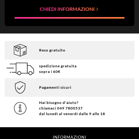
CHIEDI INFORMAZIONI
Reso gratuito
spedizione gratuita
sopra i 60€
Pagamenti sicuri
Hai bisogno d'aiuto?
chiamaci 049 7800537
dal lunedì al venerdì dalle 9 alle 18
INFORMAZIONI