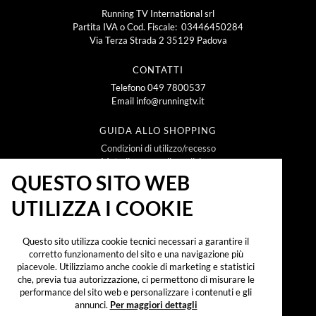
Running TV International srl
Partita IVA o Cod. Fiscale: 03446450284
Via Terza Strada 2 35129 Padova
CONTATTI
Telefono
049 7800537
Email
info@runningtv.it
GUIDA ALLO SHOPPING
Condizioni di utilizzo/recesso
Metodi e spese di spedizione
Policy Privacy
QUESTO SITO WEB
Policy Cookie
UTILIZZA I COOKIE
NEWSLETTER
Questo sito utilizza cookie tecnici necessari a garantire il
corretto funzionamento del sito e una navigazione più
piacevole. Utilizziamo anche cookie di marketing e statistici
che, previa tua autorizzazione, ci permettono di misurare le
Iscrivendomi alla newsletter dichiaro di aver preso
visione dell'
informativa sul trattamento dei dati
performance del sito web e personalizzare i contenuti e gli
personali secondo il reg. UE 2016/679 ("GDPR")
e
annunci.
Per maggiori dettagli
accetto di ricevere promozioni, offerte e
comunicazioni commerciali.