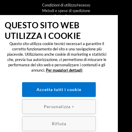
Condizioni di utilizzo/recesso
Metodi e spese di spedizione
Policy Privacy
Policy Cookie
QUESTO SITO WEB
UTILIZZA I COOKIE
NEWSLETTER
Questo sito utilizza cookie tecnici necessari a garantire il
corretto funzionamento del sito e una navigazione più
piacevole. Utilizziamo anche cookie di marketing e statistici
che, previa tua autorizzazione, ci permettono di misurare le
Iscrivendomi alla newsletter dichiaro di aver preso
visione dell'
informativa sul trattamento dei dati
performance del sito web e personalizzare i contenuti e gli
personali secondo il reg. UE 2016/679 ("GDPR")
e
annunci.
Per maggiori dettagli
accetto di ricevere promozioni, offerte e
comunicazioni commerciali.
SOCIAL:
Accetta tutti i cookie
PAGAMENTI:
Personalizza >
Realizzazione e-commerce - Colombo 3000
Rifiuta