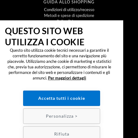
GUIDA ALLO SHOPPING
Condizioni di utilizzo/recesso
Metodi e spese di spedizione
Policy Privacy
Policy Cookie
QUESTO SITO WEB
UTILIZZA I COOKIE
NEWSLETTER
Questo sito utilizza cookie tecnici necessari a garantire il
corretto funzionamento del sito e una navigazione più
piacevole. Utilizziamo anche cookie di marketing e statistici
che, previa tua autorizzazione, ci permettono di misurare le
Iscrivendomi alla newsletter dichiaro di aver preso
visione dell'
informativa sul trattamento dei dati
performance del sito web e personalizzare i contenuti e gli
personali secondo il reg. UE 2016/679 ("GDPR")
e
annunci.
Per maggiori dettagli
accetto di ricevere promozioni, offerte e
comunicazioni commerciali.
SOCIAL:
Accetta tutti i cookie
PAGAMENTI:
Personalizza >
Realizzazione e-commerce - Colombo 3000
Rifiuta