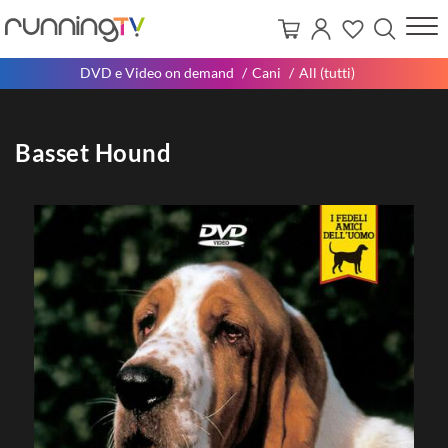
DVD e Video on demand
Cani
All (tutti)
Basset Hound